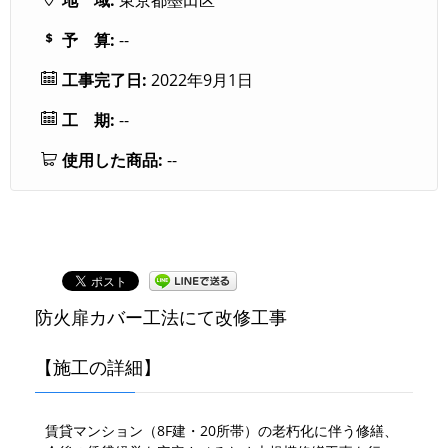
予 算:
--
工事完了日:
2022年9月1日
工 期:
--
使用した商品:
--
防火扉カバー工法にて改修工事
【施工の詳細】
賃貸マンション（8F建・20所帯）の老朽化に伴う修繕、