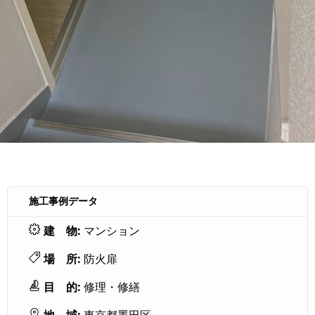
施工事例データ
建 物:
マンション
場 所:
防火扉
目 的:
修理・修繕
地 域:
東京都墨田区