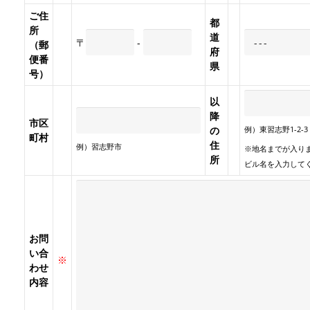
ご住
都
所
道
〒
-
（郵
府
便番
県
号）
以
降
市区
の
例）東習志野1-2-3
町村
住
例）習志野市
※地名までが入り
所
ビル名を入力して
お問
い合
※
わせ
内容