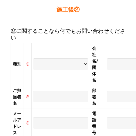
施工後②
窓に関することなら何でもお問い合わせくださ
い
会
社
名/
種別
※
団
体
名
ご担
部
当者
※
署
名
名
メー
電
ルア
話
※
ドレ
番
ス
号