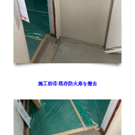
施工前④ 既存防火扉を撤去