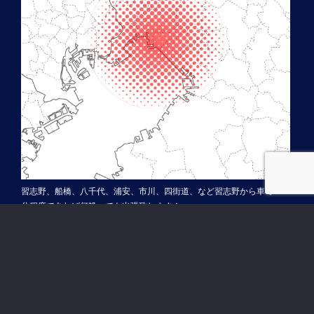
習志野、船橋、八千代、浦安、市川、四街道、など習志野から車で30
分程度であれば何処へでも出張致します！
© 2016 YKKAP（MADOショップ）窓・サッシのことなら千葉県習志野市の株
式会社総和 - All Rights Reserved.