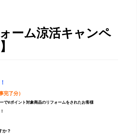
ォーム涼活キャンペ
】
！
工事完了分）
トナーでVポイント対象商品のリフォームをされたお客様
！
すか？