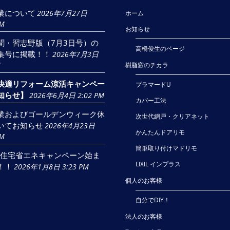
業について
2026年7月27日
ホーム
AM
お知らせ
聞・習志野版（7月3日号）の
高橋俊生のページ
集号に掲載！！
2026年7月3日
M
樹脂窓のチカラ
快適リフォーム涼活キャンペー
プラマードU
知らせ】
2026年6月4日 2:02 PM
カバー工法
業およびゴールデンウィーク休
次世代網戸・クリアネット
いてお知らせ
2026年4月23日
かんたんドアリモ
AM
簡単取り付けマドリモ
6年住宅省エネキャンペーン始ま
LIXIL インプラス
！！
2026年1月8日 3:23 PM
個人のお客様
自分でDIY！
法人のお客様