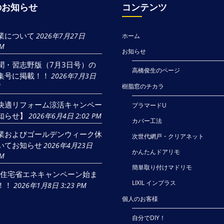
のお知らせ
コンテンツ
業について
2026年7月27日
ホーム
AM
お知らせ
聞・習志野版（7月3日号）の
高橋俊生のページ
集号に掲載！！
2026年7月3日
M
樹脂窓のチカラ
快適リフォーム涼活キャンペー
プラマードU
知らせ】
2026年6月4日 2:02 PM
カバー工法
業およびゴールデンウィーク休
次世代網戸・クリアネット
いてお知らせ
2026年4月23日
かんたんドアリモ
AM
簡単取り付けマドリモ
6年住宅省エネキャンペーン始ま
LIXIL インプラス
！！
2026年1月8日 3:23 PM
個人のお客様
自分でDIY！