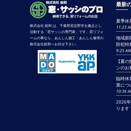
最新
夏季休
株式会社 総和 は、千葉県習志野市を拠点とし
11:23 
活動する「窓サッシの専門家」です。窓リフォ
地域新
ームの事なら、あんしん施工・あんしん修理の
防犯特
株式会社総和へお任せ下さい。
9:25 A
【夏の
ンのお
臨時休
業につ
10:36 
202
ります