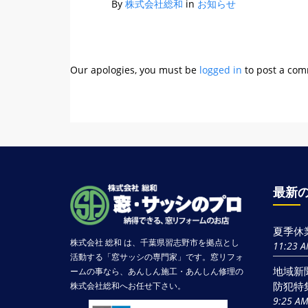
By
株式会社総和
in
お知らせ
Our apologies, you must be
logged in
to post a co
最新
夏季休
株式会社 総和 は、千葉県習志野市を拠点とし
11:23 
活動する「窓サッシの専門家」です。窓リフォ
地域新
ームの事なら、あんしん施工・あんしん修理の
防犯特
株式会社総和へお任せ下さい。
9:25 A