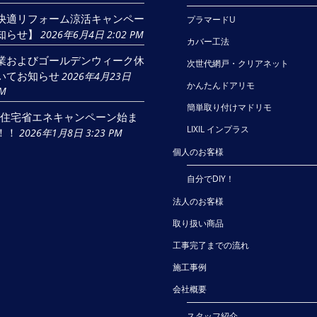
快適リフォーム涼活キャンペー
プラマードU
知らせ】
2026年6月4日 2:02 PM
カバー工法
業およびゴールデンウィーク休
次世代網戸・クリアネット
いてお知らせ
2026年4月23日
かんたんドアリモ
AM
簡単取り付けマドリモ
6年住宅省エネキャンペーン始ま
LIXIL インプラス
！！
2026年1月8日 3:23 PM
個人のお客様
自分でDIY！
法人のお客様
取り扱い商品
工事完了までの流れ
施工事例
会社概要
スタッフ紹介