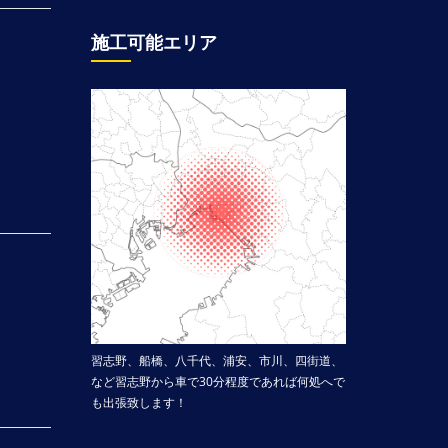
施工可能エリア
習志野、船橋、八千代、浦安、市川、四街道、
など習志野から車で30分程度であれば何処へで
も出張致します！