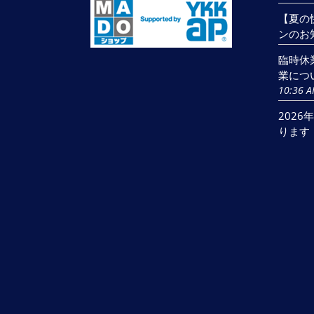
【夏の
ンのお
臨時休
業につ
10:36 
202
ります